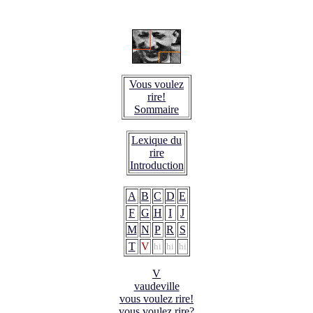
Vous voulez
rire!
Sommaire
Lexique du
rire
Introduction
A
B
C
D
E
F
G
H
I
J
M
N
P
R
S
T
V
hi
hi
hi
V
vaudeville
vous voulez rire!
vous voulez rire?