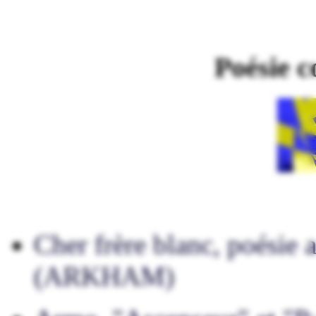
Poésie 
Cher frère blanc, poésie
(ARKHAM)