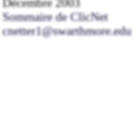
Décembre 2003
Sommaire de ClicNet
cnetter1@swarthmore.edu