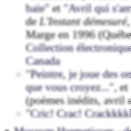
baie"
et
"Avril qui s'a
de
L'Instant démesuré
Marge en 1996 (Québec
Collection électroniqu
Canada
"Peintre, je joue des o
que vous croyez...",
et
(poèmes inédits, avril
"Cric! Crac! Crackkkk