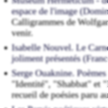
Museum Hermeticum - de 
espace de l'image (Domi
Calligrammes de Wolfgang
venir.
Isabelle Nouvel. Le Carne
joliment présentés (Franc
Serge Ouaknine. Poèmes 
"Identité", "Shabbat" et 
recueil de poésies paru a