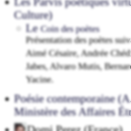
Les Parvis poétiques vir
Culture)
Le
Coin des poètes
Présentation des poètes suiv
Aimé Césaire, Andrée Chédi
Jabes, Alvaro Mutis, Berna
Yacine.
Poésie contemporaine (A.
Ministère des Affaires Ét
Domi Perez (France)