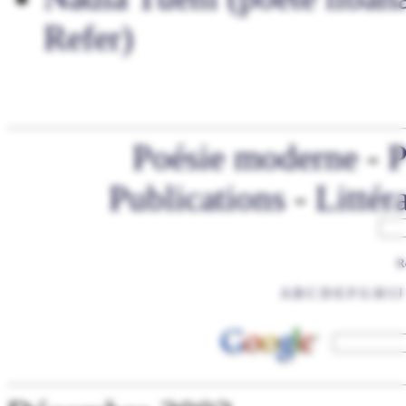
Refer)
Poésie moderne
-
P
Publications
-
Littér
R
A
B
C
D
E
F
G
H
I
J