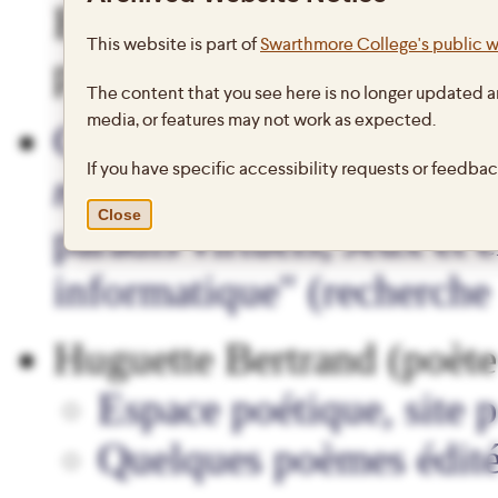
Ben vous encourage à lui
This website is part of
Swarthmore College's public 
pas!
The content that you see here is no longer updated a
media, or features may not work as expected.
Gina Bernier (Canada). 
If you have specific accessibility requests or feedba
miroir
(textes poétiques) 
Close
paradis virtuels, Jeux et 
informatique" (recherche
Huguette Bertrand (poèt
Espace poétique, site p
Quelques poèmes édité