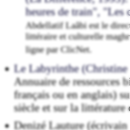
heures de train", "Les
Abdellatif Laâbi est le dire
littéraire et culturelle mag
ligne par ClicNet.
Le Labyrinthe (Christine
Annuaire de ressources bi
français ou en anglais) su
siècle et sur la littératur
Denizé Lauture (écrivain