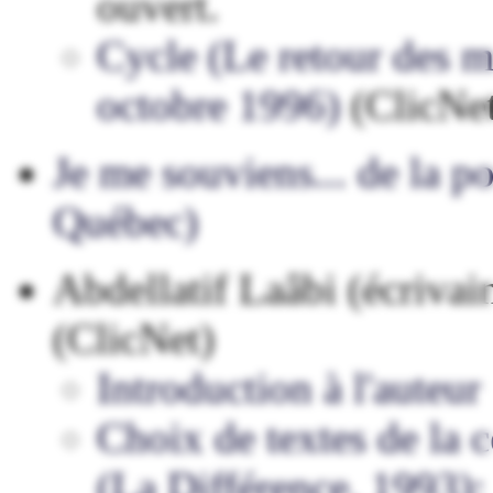
ouvert.
Cycle (Le retour des ma
octobre 1996)
(ClicNe
Je me souviens... de la 
Québec)
Abdellatif Laâbi (écriva
(ClicNet)
Introduction à l'auteur
Choix de textes de la 
(La Différence, 1993):