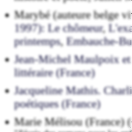
Marybé (auteure belge v
1997): Le chômeur
,
L'ex
printemps
,
Embauche-Bu
Jean-Michel Maulpoix et 
littéraire (France)
Jacqueline Mathis. Charli
poétiques (France)
Marie Mélisou (France) (