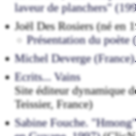
laveur de planchers" (19
Joël Des Rosiers (né en 1
Présentation du poète
Michel Deverge (France)
Ecrits... Vains
Site éditeur dynamique d
Teissier, France)
Sabine Fouche. "Hmong" (