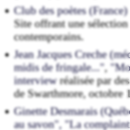
Club des poètes (France)
Site offrant une sélectio
contemporains.
Jean Jacques Creche (méde
midis de fringale..."
,
"Mon
interview
réalisée par des
de Swarthmore, octobre 
Ginette Desmarais (Québ
au savon", "La complainte