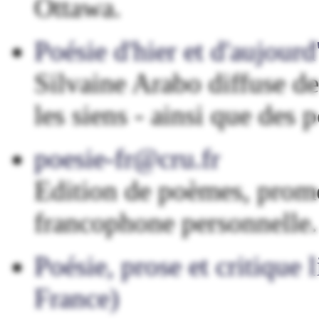
Ottawa.
Poésie d'hier et d'aujourd
Silvaine Arabo diffuse d
les siens - ainsi que des
poesie-fr@cru.fr
Edition de poèmes, promot
francophone personnelle.
Poésie, prose et critique 
France)