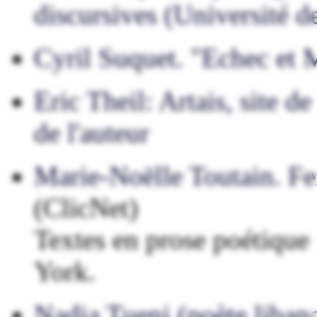
discursives (Université d
Cyril Suquet. "Echec et 
Eric Theil: Artais, site d
de l'auteur
Marie-Noëlle Toutain. Fe
(ClicNet)
Textes en prose poétique 
York.
Nadia Tueni (poète liban