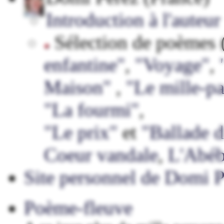
Introduction à l'auteur
Sélection de poèmes 
enfantine"
,
"Voyage"
,
Maison"
,
"Le mille-pa
"La fourmi"
,
"Le prix"
et
"Ballade d
Coeur vandale
,
L'Abé
Site personnel de Domi P
Poème-fleuve