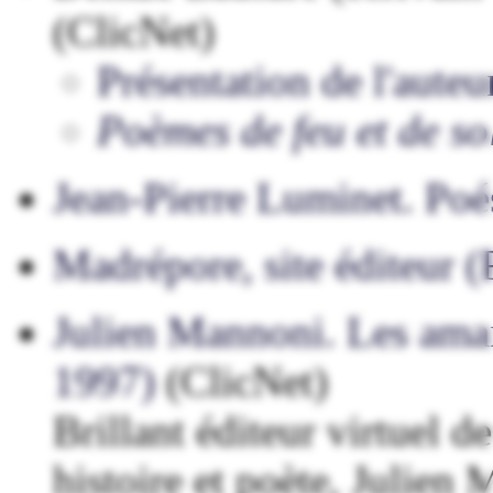
(ClicNet)
Présentation de l'auteu
Poèmes de feu et de sol
Jean-Pierre Luminet. Poés
Madrépore, site éditeur (
Julien Mannoni. Les aman
1997)
(ClicNet)
Brillant éditeur virtuel d
histoire et poète, Julien 