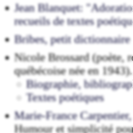
Jean Blanquet: "Adoration
recueils de textes poétiq
Bribes, petit dictionnaire 
Nicole Brossard (poète, 
québécoise née en 1943).
Biographie, bibliograp
Textes poétiques
Marie-France Carpentier
Humour et simplicité pour