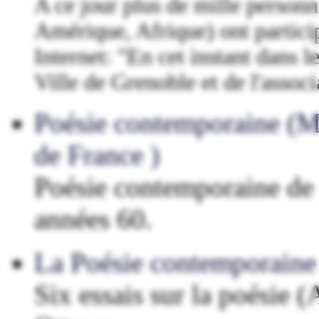
A ce jour plus de mille perso
Amérique, Afrique) ont particip
Internet: "En cet instant dans l
Ville de Grenoble et de l'assoc
Poésie contemporaine (Mi
de France )
Poésie contemporaine de 
années 60.
La Poésie contemporaine
Six essais sur la poésie