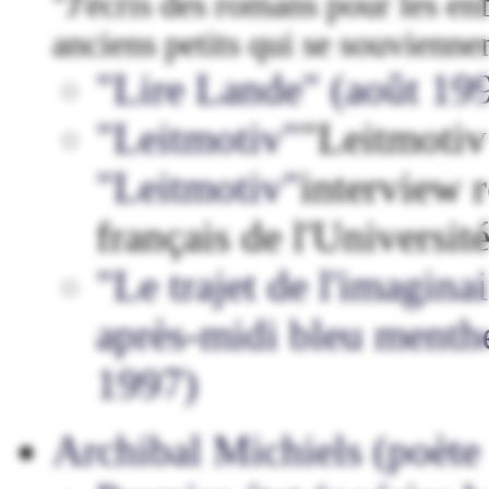
"J'écris des romans pour les en
anciens petits qui se souvienn
"Lire Lande" (août 19
"Leitmotiv"
"Leitmotiv
"Leitmotiv"
interview r
français de l'Universi
"Le trajet de l'imagin
après-midi bleu menthe
1997)
Archibal Michiels (poète