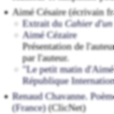
Aimé Césaire (écrivain f
Extrait du
Cahier d'un
Aimé Cézaire
Présentation de l'auteu
par l'auteur.
"Le petit matin d'Aimé
République Internation
Renaud Chavanne. Poèmes à
(France)
(ClicNet)