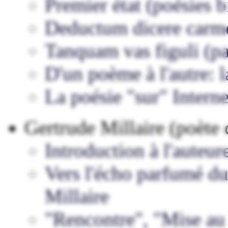
Premier état (poésies b
Deductum dicere carme
Tanquam vas figuli (pa
D'un poème à l'autre: l
La poésie "sur" Interne
Gertrude Millaire (poète
Introduction à l'auteur
Vers l'écho parfumé du
Millaire
"Rencontre", "Mise au