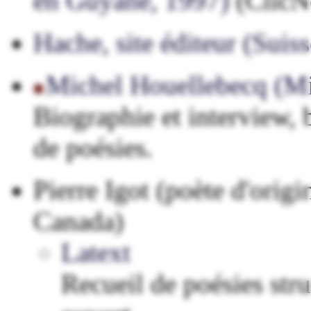
en Guyane, 1997)
(ClicN
Hache, site éditeur (Suiss
Michel Houellebecq (Mi
Biographie et interview, b
de poésies.
Pierre Igot (poète d'orig
Canada)
Latext
Recueil de poésies str