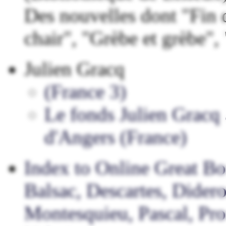
Des nouvelles dont "Fin 
chair", "Grèbe et grèbe", 
Julien Gracq
(France 3)
Le fonds Julien Gracq 
d'Angers (France)
Index to Online Great Bo
Balsac, Descartes, Didero
Montesquieu, Pascal, Pro