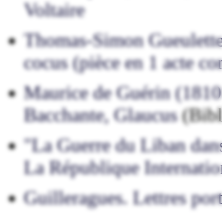
Voltaire
Thomas-Simon Gueulette
cocus (pièce en 1 acte c
Maurice de Guérin (1810
Bacchante, Glaucus
(Bibl
"La Guerre du Liban dans 
La République Internatio
Guilleragues. Lettres por