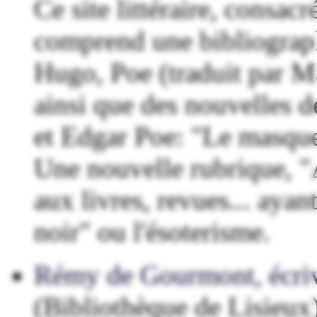
Ce site littéraire, consac
comprend une bibliograph
Hugo, Poe (traduit par M
ainsi que des nouvelles 
et Edgar Poe: "Le masque
Une nouvelle rubrique, "
aux livres, revues... aya
noir" ou l'ésoterisme.
Rémy de Gourmont, écriv
(Bibliothèque de Lisieux