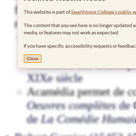
fondateurs de la littératur
This website is part of
Swarthmore College's public 
recherche et de navigatio
The content that you see here is no longer updated a
media, or features may not work as expected.
Bibliopolis met à la di
If you have specific accessibility requests or feedba
centaine de volumes en 
Close
collection des Classi
XIXe siècle
Acamédia permet de co
Oeuvres complètes
de 
de
La Comédie Humai