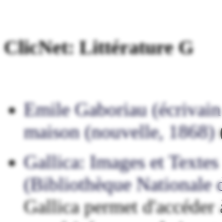
ClicNet: Littérature G
Emile Gaboriau (écrivain
maison (nouvelle, 1868)
Gallica: Images et Texte
(Bibliothèque Nationale 
Gallica permet d'accéder