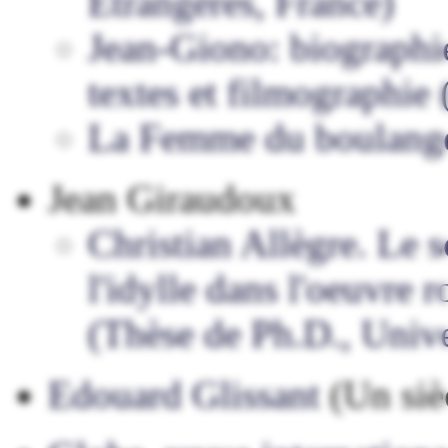
Etrangères, France)
Jean-Giono: biographie
textes et filmographie 
La Femme du boulanger
Jean Giraudoux
Christian Allègre. Le s
l'idylle dans l'oeuvre
(Thèse de Ph.D., Unive
Edouard Glissant
(Un sièc