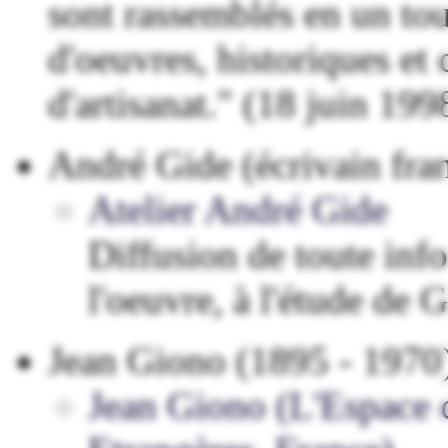
sont rassemblés en un tou
d'oeuvres, historiques et 
d'artisanat." (18 juin 19
André Gide (écrivain fra
Atelier André Gide
Diffusion de toute info
l'oeuvre, à l'étude de G
Jean Giono (1895 - 1970
Jean Giono (L'Espace c