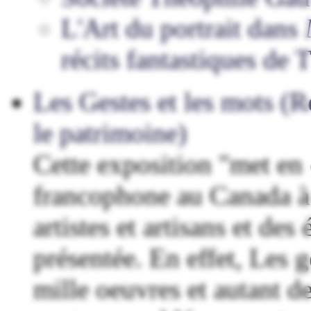
L'Art du portrait dans
récits fantastiques de 
Les Gestes et les mots (R
le patrimoine)
Cette exposition "met en 
francophone au Canada à t
artistes et artisans et de
présentée. En effet, Les g
mille oeuvres et autant de