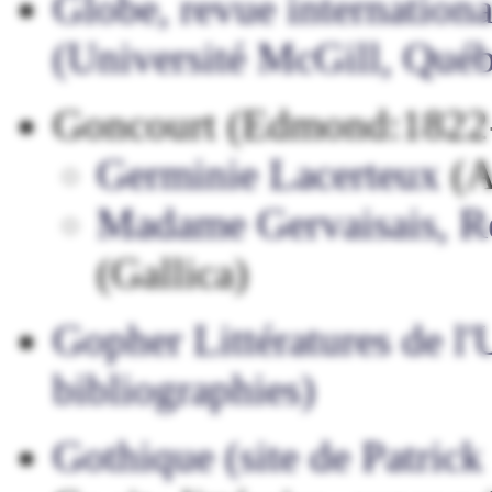
Globe, revue internationa
(Université McGill, Qué
Goncourt (Edmond:1822-1
Germinie Lacerteux
(
Madame Gervaisais, R
(Gallica)
Gopher Littératures de l'
bibliographies)
Gothique (site de Patrick