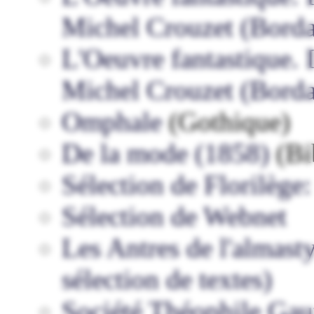
Michel Crouzet (Borda
L'Oeuvre fantastique. I
Michel Crouzet (Borda
Omphale
(Gothique)
De la mode (1858)
(Bi
Sélection de Florilèg
Sélection de Webnet
Les Antres de l'almast
sélection de textes)
Société Théophile Gau