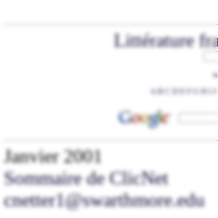
Littérature f
R
A
B
C
D
E
F
G
H
I
J
Janvier 2001
Sommaire de ClicNet
cnetter1@swarthmore.edu