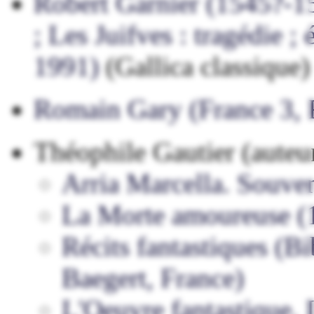
Robert Garnier (1545?-1
; Les Juifves : tragédie ;
1991)
(Gallica classique)
Romain Gary (France 3, 
Théophile Gautier (auteu
Arria Marcella. Souve
La Morte amoureuse (
Récits fantastiques (B
Baegert, France)
L'Oeuvre fantastique. I