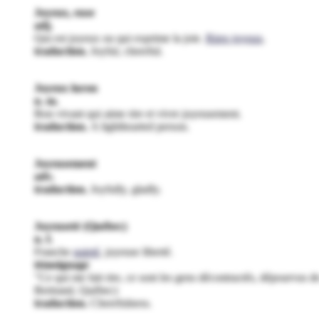
Joyeux, euse
adj.
Qui est joyeux ou qui exprime la joie.
Rires joyeux
.
traduction.
Joyful, cheerful.
Joyeux luron
n. m.
Bon vivant qui aime rire et vivre joyeusement.
traduction.
A lighthearted person.
Joyeusement
adv.
traduction.
Joyfully, gladly.
Joyeuseté (Québec)
n. f.
Franche
gaieté
, joyeuse liberté.
témoignage
"Ce qui me fait rire, ce sont les gens décontractés, dépourvus de
Bertrand, Québec)
traduction.
Cheerfulness.