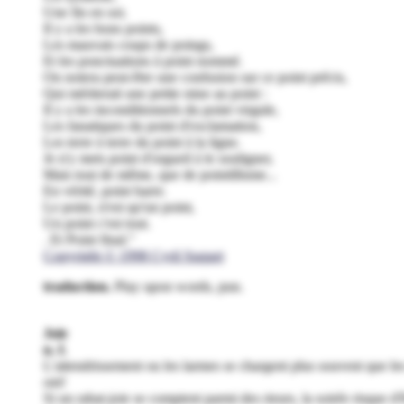
Une fin en soi.
Il y a les bons points,
Les mauvais coups de poings,
Et les ponctuations à point nommé.
On notera peut-être une confusion sur ce point précis,
Qui mériterait une petite mise au point :
Il y a les inconditionnels du point virgule,
Les fanatiques du point d'exclamation,
Les terre à terre du point à la ligne.
Je n'y mets point d'orgueil à le souligner,
Mais tout de même, que de pointillisme...
En vérité, point barre.
Le point, n'est qu'un point,
Un point c'est tout.
. Et Point final."
Copyright © 1998 Cyril Suquet
traduction.
Play upon words, pun.
Joie
n. f.
L'attendrissement ou les larmes se chargent plus souvent que les 
ont!
Si un rabat-joie se comptent parmi des rieurs, la soirée risque d