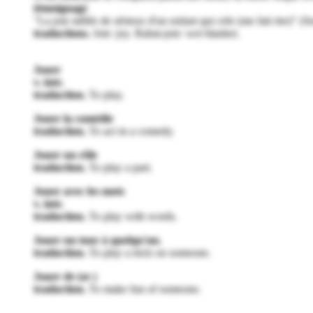
témoignage
"La joie mêlée de sérieux d'un enfant qui crée (me fait rire)" 
traductions.
Joie: joy. Rabat-joie: wet blanket.
Jouer
v. intr.
traduction.
To play.
Jouer la comédie
traduction.
To act in a comedy.
Jouer un rôle
traduction.
To play a part.
Jouer avec les mots
v. intr.
traduction.
To play with words.
Jouer un tour à quelqu'un.
traduction.
To play a trick on someone.
Jouer de (se )
traduction.
To make fun of someone.