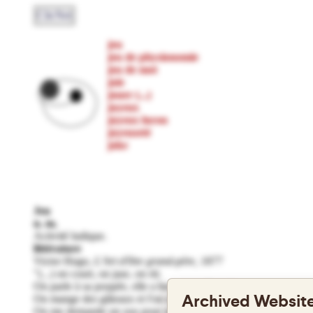
ClicNet
jeu
jeu de physionomie
jeu de mot
joie
jouer (...)
joyeux
joyeux luron
joyeuseté
joke
Jeu
n. m.
Activité ludique.
littérature
Victor Hugo,
L'Art d'être grand-père,
1877
"(...) on court, on jase, on rit;
On parle à sa poupée, elle a beaucoup d'esprit;
Archived Website
On mange des gâteaux et l'on saute à la corde.
On me demande un sou pour un pauvre; j'accorde