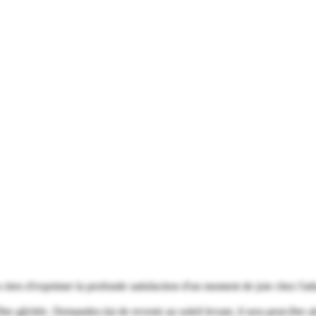
rires d'exprimer la profonde satisfaction d'un moment de joie chez l'adult
'être gâchée. Demandez-lui de revenir au soleil levant, il sera peut-être 