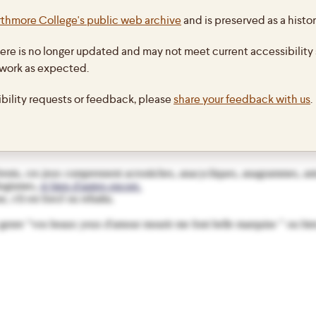
thmore College's public web archive
and is preserved as a histor
ere is no longer updated and may not meet current accessibility 
 work as expected.
ibility requests or feedback, please
share your feedback with us
.
t volontairement hilarants. Essayez!
férents, ces jeux comprennent acrostiches, anacycliques, anagrammes, 
logismes,
et bien d'autres encore.
, s'il est forcé ou rebattu.
 genre "vos beaux yeux d'amour mourir me font belle marquise " ou bien "