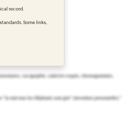
ical record.
standards. Some links,
antonomases, cacographie, cadavres exquis, chronogrammes,
la nuit tous les éléphants sont gris" (invention personnelle)."