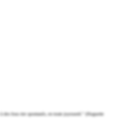
 à des fous rire spontanés, en toute joyeuseté." (Huguette