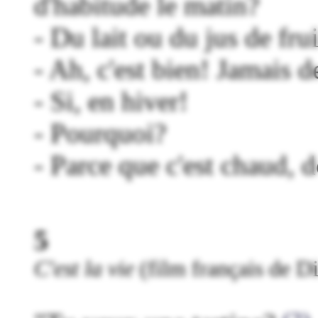
d'habitude le matin?
- Du lait ou du jus de frui
- Ah, c'est bien! Jamais d
- Si, en hiver!
- Pourquoi?
- Parce que c'est chaud, 
5
C'est la vie
(film français de D