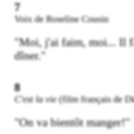
7
Voix de Roseline Cousin
"Moi, j'ai faim, moi... Il 
dîner."
8
C'est la vie
(film français de D
"On va bientôt manger!"