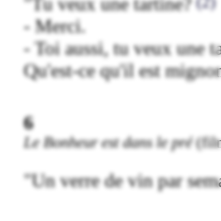
(2)
"Tu veux une tartine?
- Merci.
- Toi aussi, tu veux une ta
Qu'est-ce qu'il est migno
6
Le Bonheur est dans le pré
(fil
"Un verre de vin par semai