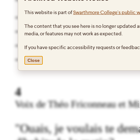
"Qu'est-ce que vous prene
This website is part of
Swarthmore College's public 
- Du café.
The content that you see here is no longer updated a
- Avec du lait?
media, or features may not work as expected.
- Avec du lait.
If you have specific accessibility requests or feedba
- Du café au lait... A dem
Close
4
Voix de Théo Friconneau et Mi
"Ouais, je voulais te dem