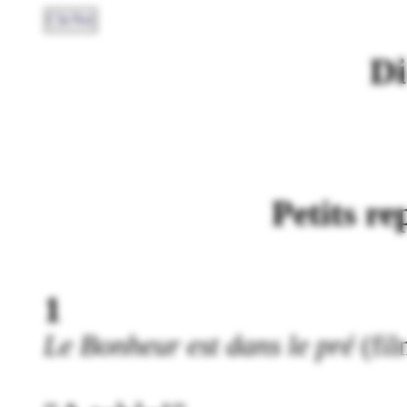
ClicNet
Di
Petits re
1
Le Bonheur est dans le pré
(fil