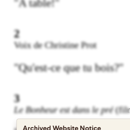
"A table!"
2
Voix de Christine Prot
"Qu'est-ce que tu bois?"
3
Le Bonheur est dans le pré
(fil
Archived Website Notice