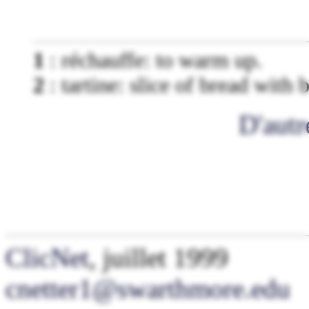
1
:
réchauffe: to warm up.
2
:
tartine: slice of bread with
D'autr
ClicNet
, juillet 1999
cnetter1@swarthmore.edu