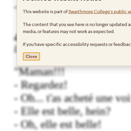
- Tiens!"
This website is part of
Swarthmore College's public 
The content that you see here is no longer updated a
media, or features may not work as expected.
4
If you have specific accessibility requests or feedba
Le Mari de la coiffeuse
(film f
Close
"Maman!!!
- Regardez!
- Oh... t'as acheté une voi
- Elle est belle, hein?
- Oh, elle est belle!