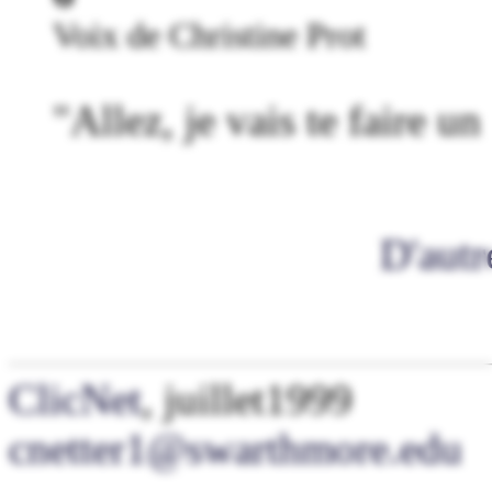
Voix de Christine Prot
"Allez, je vais te faire u
D'autr
ClicNet
, juillet1999
cnetter1@swarthmore.edu