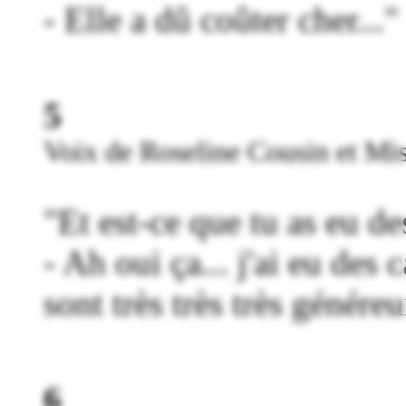
- Elle a dû coûter cher..."
5
Voix de Roseline Cousin et Mi
"Et est-ce que tu as eu d
- Ah oui ça... j'ai eu des
sont très très très génére
6