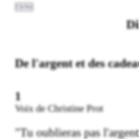
ClicNet
Di
De l'argent et des cade
1
Voix de Christine Prot
"Tu oublieras pas l'argent