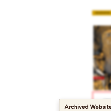
BIOGRAPHIE
Liens
Archived Website
Parut
http: