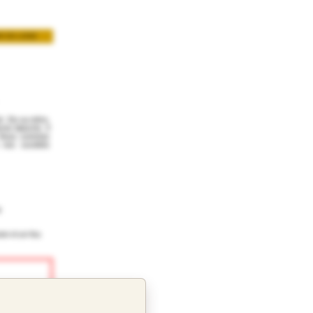
R EN LIGNE
iné. De sa mère,
rme blanche. Il
e. Nous sommes
 nos sociétés
t
ion-d-un-fou