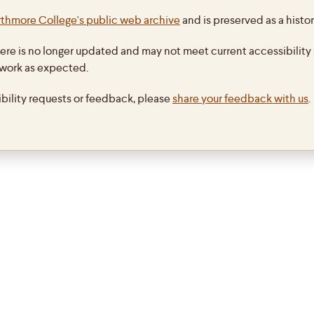
ROQUES: «La Confession d'un fou» de Leïla Sebbar
thmore College's public web archive
and is preserved as a histor
//www.ladepeche.fr/article/2011/08/20/1149982-la-confession-d-un-fou-de-leila-sebbar.html
ere is no longer updated and may not meet current accessibility 
IL
RECHERCHE EN LIGNE
DROIT D'AUTEUR
CONTACT
Actualisation : novembr
 work as expected.
ibility requests or feedback, please
share your feedback with us
.