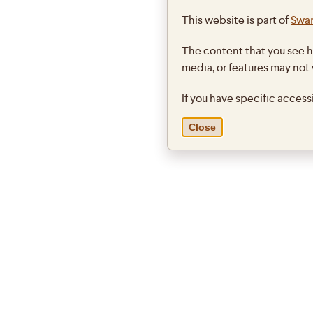
JEAN 
This website is part of
Swar
http:
The content that you see h
PAGE D'ACCUE
media, or features may not
If you have specific access
Close