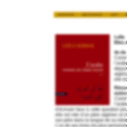
BIOGRAPHIE
BIBLIOGRAPHIE
LIENS
E
Leïla
Bleu 
4e de 
Comme
l’ara
depuis
algéri
elle é
Rés
autou
Comme
l’ara
d’écrivain face à cette question pou
elle est née d’un père algérien et d
son père dans la langue de sa mère
L’un de ses livres les plus personn