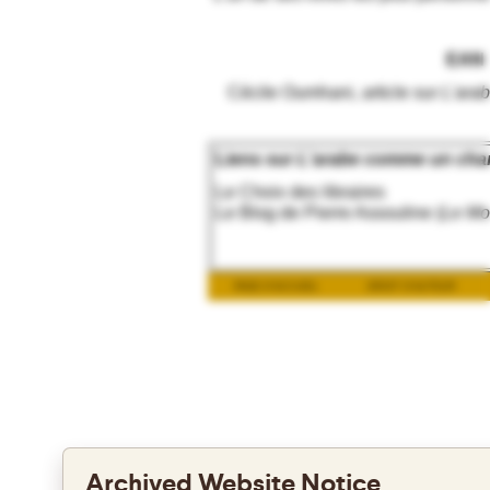
EAN 
Cécile Oumhani, article sur
L'ara
Liens sur
L'arabe comme un chan
Le Choix des libraires
Le Blog de Pierre Assouline (
Le M
PAGE D'ACCUEIL
DROIT D'AUTEUR
Archived Website Notice